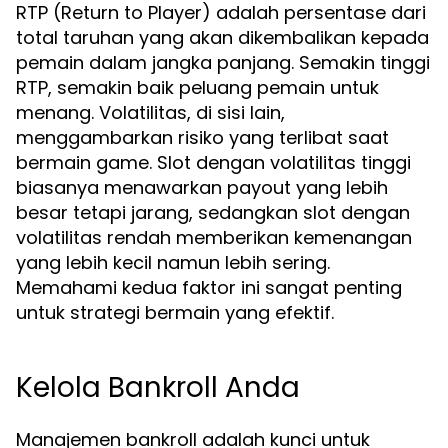
RTP (Return to Player) adalah persentase dari
total taruhan yang akan dikembalikan kepada
pemain dalam jangka panjang. Semakin tinggi
RTP, semakin baik peluang pemain untuk
menang. Volatilitas, di sisi lain,
menggambarkan risiko yang terlibat saat
bermain game. Slot dengan volatilitas tinggi
biasanya menawarkan payout yang lebih
besar tetapi jarang, sedangkan slot dengan
volatilitas rendah memberikan kemenangan
yang lebih kecil namun lebih sering.
Memahami kedua faktor ini sangat penting
untuk strategi bermain yang efektif.
Kelola Bankroll Anda
Manajemen bankroll adalah kunci untuk