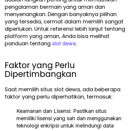
pengalaman bermain yang aman dan
menyenangkan. Dengan banyaknya pilihan
yang tersedia, cermat dalam memilih sangat
diperlukan. Untuk referensi lebih lanjut tentang
platform yang aman, Anda bisa melihat
panduan tentang
.
slot dewa
Faktor yang Perlu
Dipertimbangkan
Saat memilih situs slot dewa, ada beberapa
faktor yang perlu diperhatikan, termasuk:
Keamanan dan Lisensi:
Pastikan situs
memiliki lisensi yang sah dan menggunakan
teknologi enkripsi untuk melindungi data