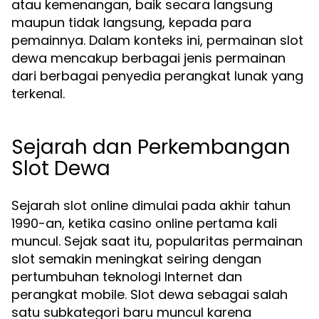
atau kemenangan, baik secara langsung
maupun tidak langsung, kepada para
pemainnya. Dalam konteks ini, permainan slot
dewa mencakup berbagai jenis permainan
dari berbagai penyedia perangkat lunak yang
terkenal.
Sejarah dan Perkembangan
Slot Dewa
Sejarah slot online dimulai pada akhir tahun
1990-an, ketika casino online pertama kali
muncul. Sejak saat itu, popularitas permainan
slot semakin meningkat seiring dengan
pertumbuhan teknologi Internet dan
perangkat mobile. Slot dewa sebagai salah
satu subkategori baru muncul karena