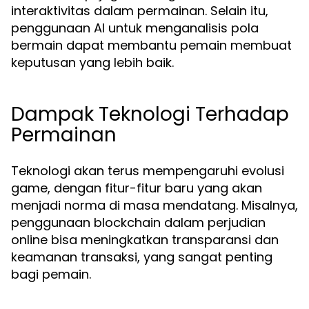
interaktivitas dalam permainan. Selain itu,
penggunaan AI untuk menganalisis pola
bermain dapat membantu pemain membuat
keputusan yang lebih baik.
Dampak Teknologi Terhadap
Permainan
Teknologi akan terus mempengaruhi evolusi
game, dengan fitur-fitur baru yang akan
menjadi norma di masa mendatang. Misalnya,
penggunaan blockchain dalam perjudian
online bisa meningkatkan transparansi dan
keamanan transaksi, yang sangat penting
bagi pemain.