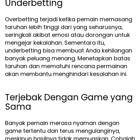
Underbetting
Overbetting terjadi ketika pemain memasang
taruhan lebih tinggi dari yang seharusnya,
seringkali akibat emosi atau dorongan untuk
mengejar kekalahan. Sementara itu,
underbetting bisa membuat Anda kehilangan
banyak peluang menang. Menetapkan batas
taruhan dan mematuhi rencana permainan
akan membantu menghindari kesalahan ini.
Terjebak Dengan Game yang
Sama
Banyak pemain merasa nyaman dengan
game tertentu dan terus mengulanginya,
meskipun hasilnya tidak memuaskan. Cobalah