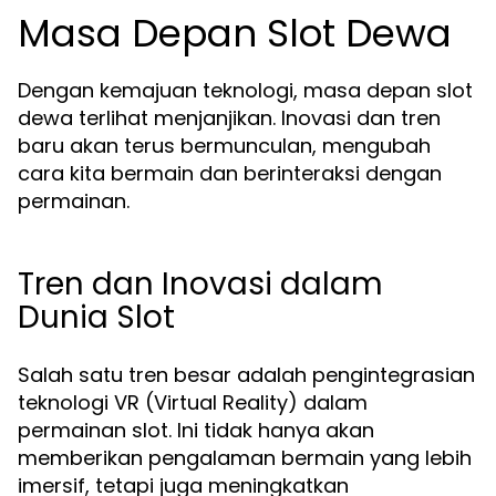
Masa Depan Slot Dewa
Dengan kemajuan teknologi, masa depan slot
dewa terlihat menjanjikan. Inovasi dan tren
baru akan terus bermunculan, mengubah
cara kita bermain dan berinteraksi dengan
permainan.
Tren dan Inovasi dalam
Dunia Slot
Salah satu tren besar adalah pengintegrasian
teknologi VR (Virtual Reality) dalam
permainan slot. Ini tidak hanya akan
memberikan pengalaman bermain yang lebih
imersif, tetapi juga meningkatkan