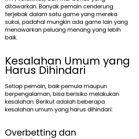
ditawarkan. Banyak pemain cenderung
terjebak dalam satu game yang mereka
sukai, padahal mungkin ada game lain yang
menawarkan peluang menang yang lebih
baik.
Kesalahan Umum yang
Harus Dihindari
Setiap pemain, baik pemula maupun
berpengalaman, bisa berisiko melakukan
kesalahan. Berikut adalah beberapa
kesalahan umum yang harus dihindari:
Overbetting dan