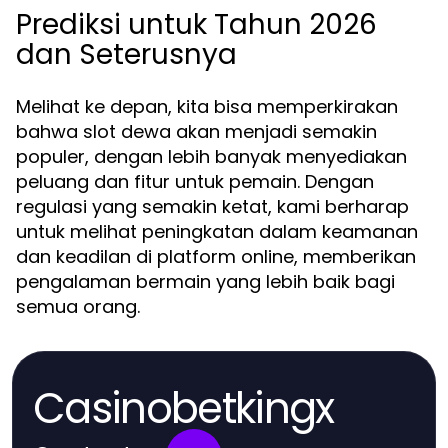
Prediksi untuk Tahun 2026
dan Seterusnya
Melihat ke depan, kita bisa memperkirakan
bahwa slot dewa akan menjadi semakin
populer, dengan lebih banyak menyediakan
peluang dan fitur untuk pemain. Dengan
regulasi yang semakin ketat, kami berharap
untuk melihat peningkatan dalam keamanan
dan keadilan di platform online, memberikan
pengalaman bermain yang lebih baik bagi
semua orang.
Casinobetkingx