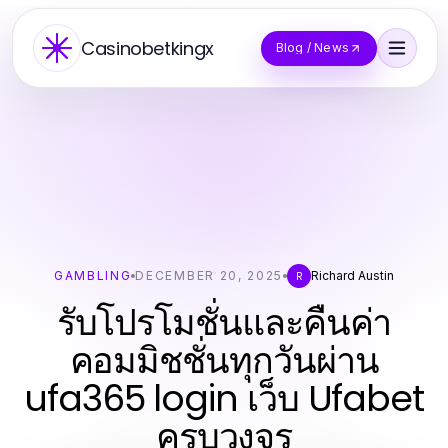
Casinobetkingx
Blog / News
GAMBLING
DECEMBER 20, 2025
Richard Austin
R
รับโปรโมชั่นและคืนค่า
คอมมิชชั่นทุกวันผ่าน
ufa365 login เว็บ Ufabet
ครบวงจร