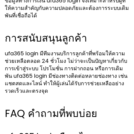
ข้อมูลทางการเงิน ufa365 login จึงเหมาะสำหรับผู้ที่
ให้ความสำคัญกับความปลอดภัยและต้องการระบบเดิม
พันที่เชื่อถือได้
การสนับสนุนลูกค้า
ufa365 login มีทีมงานบริการลูกค้าที่พร้อมให้ความ
ช่วยเหลือตลอด 24 ชั่วโมง ไม่ว่าจะเป็นปัญหาเกี่ยวกับ
การเข้าสู่ระบบ โปรโมชั่น การฝากถอน หรือการเดิม
พัน ufa365 login มีช่องทางติดต่อหลายช่องทาง เช่น
แชตสดและไลน์ ทำให้ผู้เล่นได้รับการช่วยเหลืออย่าง
รวดเร็วและตรงจุด
FAQ คำถามที่พบบ่อย