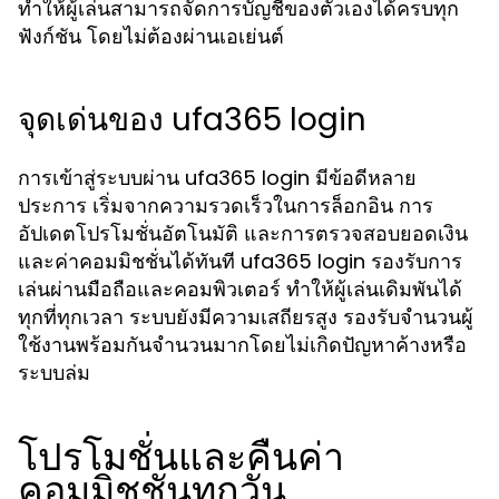
ทำให้ผู้เล่นสามารถจัดการบัญชีของตัวเองได้ครบทุก
ฟังก์ชัน โดยไม่ต้องผ่านเอเย่นต์
จุดเด่นของ ufa365 login
การเข้าสู่ระบบผ่าน ufa365 login มีข้อดีหลาย
ประการ เริ่มจากความรวดเร็วในการล็อกอิน การ
อัปเดตโปรโมชั่นอัตโนมัติ และการตรวจสอบยอดเงิน
และค่าคอมมิชชั่นได้ทันที ufa365 login รองรับการ
เล่นผ่านมือถือและคอมพิวเตอร์ ทำให้ผู้เล่นเดิมพันได้
ทุกที่ทุกเวลา ระบบยังมีความเสถียรสูง รองรับจำนวนผู้
ใช้งานพร้อมกันจำนวนมากโดยไม่เกิดปัญหาค้างหรือ
ระบบล่ม
โปรโมชั่นและคืนค่า
คอมมิชชั่นทุกวัน