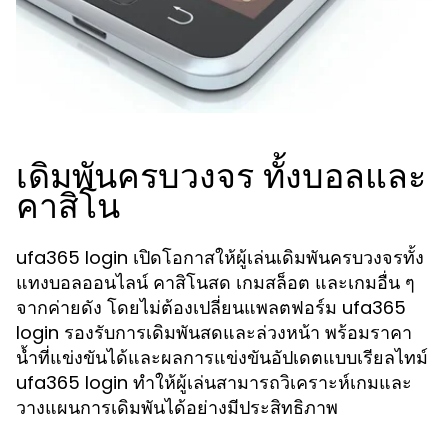
เดิมพันครบวงจร ทั้งบอลและ
คาสิโน
ufa365 login เปิดโอกาสให้ผู้เล่นเดิมพันครบวงจรทั้ง
แทงบอลออนไลน์ คาสิโนสด เกมสล็อต และเกมอื่น ๆ
จากค่ายดัง โดยไม่ต้องเปลี่ยนแพลตฟอร์ม ufa365
login รองรับการเดิมพันสดและล่วงหน้า พร้อมราคา
น้ำที่แข่งขันได้และผลการแข่งขันอัปเดตแบบเรียลไทม์
ufa365 login ทำให้ผู้เล่นสามารถวิเคราะห์เกมและ
วางแผนการเดิมพันได้อย่างมีประสิทธิภาพ