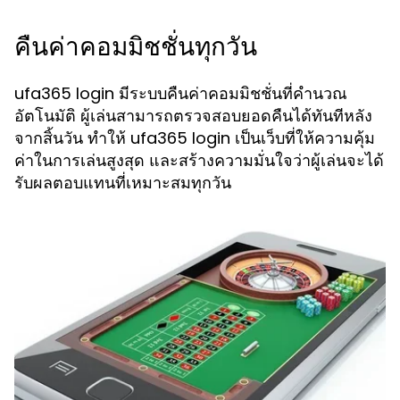
คืนค่าคอมมิชชั่นทุกวัน
ufa365 login มีระบบคืนค่าคอมมิชชั่นที่คำนวณ
อัตโนมัติ ผู้เล่นสามารถตรวจสอบยอดคืนได้ทันทีหลัง
จากสิ้นวัน ทำให้ ufa365 login เป็นเว็บที่ให้ความคุ้ม
ค่าในการเล่นสูงสุด และสร้างความมั่นใจว่าผู้เล่นจะได้
รับผลตอบแทนที่เหมาะสมทุกวัน